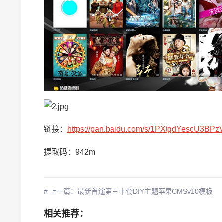
链接：
https://pan.baidu.com/s/1PXtgdYescU3B
提取码：942m
# 上一篇：最新首途第三十套DIY主题苹果CMSv10模板
相关推荐：