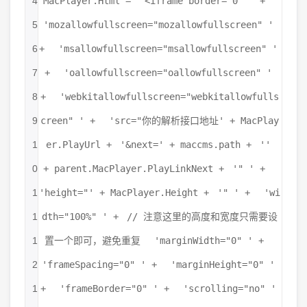
4
MacPlayer.Html =
'<iframe border="0" '
+
5
'mozallowfullscreen="mozallowfullscreen" '
6
+
'msallowfullscreen="msallowfullscreen" '
7
+
'oallowfullscreen="oallowfullscreen" '
8
+
'webkitallowfullscreen="webkitallowfulls
9
creen" '
+
'src="你的解析接口地址'
+ MacPlay
1
er.PlayUrl +
'&next='
+ maccms.path +
''
0
+ parent.MacPlayer.PlayLinkNext +
'" '
+
1
'height="'
+ MacPlayer.Height +
'" '
+
'wi
1
dth="100%" '
+
// 注意这里的高度和宽度只需要设
1
置一个即可，避免重复
'marginWidth="0" '
+
2
'frameSpacing="0" '
+
'marginHeight="0" '
1
+
'frameBorder="0" '
+
'scrolling="no" '