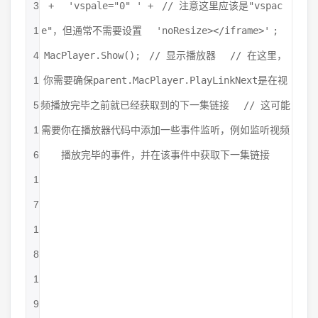
3
+
'vspale="0" '
+
// 注意这里应该是"vspac
1
e"，但通常不需要设置
'noResize></iframe>'
;
4
MacPlayer.Show();
// 显示播放器
// 在这里，
1
你需要确保parent.MacPlayer.PlayLinkNext是在视
5
频播放完毕之前就已经获取到的下一集链接
// 这可能
1
需要你在播放器代码中添加一些事件监听，例如监听视频
6
播放完毕的事件，并在该事件中获取下一集链接
1
7
1
8
1
9