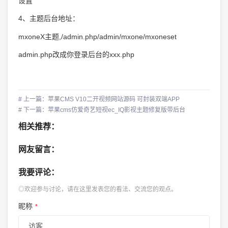
设置
4、主题后台地址：
mxoneX主题,/admin.php/admin/mxone/mxoneset
admin.php改成你登录后台的xxx.php
# 上一篇：苹果CMS V10二开视频网站源码 可封装双端APP
# 下一篇：苹果cms仿爱奇艺短视ec_IQ影视主题修复版带后台
相关推荐：
网友留言：
我要评论：
◎欢迎参与讨论，请在这里发表您的看法、交流您的观点。
昵称
*