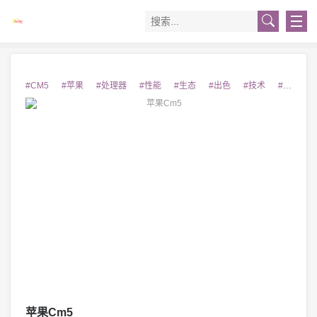
#CM5
#苹果
#处理器
#性能
#生态
#出色
#技术
#产品
苹果Cm5