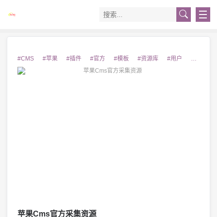
#CMS
#苹果
#插件
#官方
#模板
#资源库
#用户
#教程
苹果Cms官方采集资源