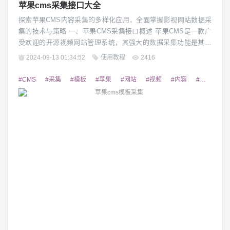
苹果cms采集接口大全
探索苹果CMS内容采集的多样化应用，全面掌握影视网站数据采
集的技术与策略 一、苹果CMS采集接口概述 苹果CMS是一款广
受欢迎的开源视频网站管理系统，其强大的数据采集功能是其核
心优势之一。苹果CMS采集接口为用户提供了多种渠道和方式获
2024-09-13 01:34:52
使用教程
2416
取网站内容数据，满足不同需求的数据采集需求。本文将全面介
绍苹果CMS采集接口的类型、特点及应用场景，帮助读者深入了
#CMS
#采集
#模板
#苹果
#网站
#视频
#内容
#获取
#
解并掌握苹果CMS采集的方方面面。...