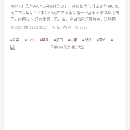
探索无广告苹果CMS采集站的设计、建设和优化 什么是苹果CMS
无广告采集站? 苹果CMS无广告采集站是一种基于苹果CMS系统
开发的网站,它具有免费、无广告、全自动采集等特点。这种网站
通过设置RSS源、整合外部内容等方式,实现自动采集和发布影
2024-09-13 01:35:17
使用教程
2687
视、资讯等多类型信息,为用户提供丰富的内容浏览体验,同时也为
站长带来稳定的流量和收益。相比传统的广告营销模式,苹果CMS
#采集
#CMS
#苹果
#接口
#内容
#视频
#网站
#网页
#
无广告采集站为用户和站长带...