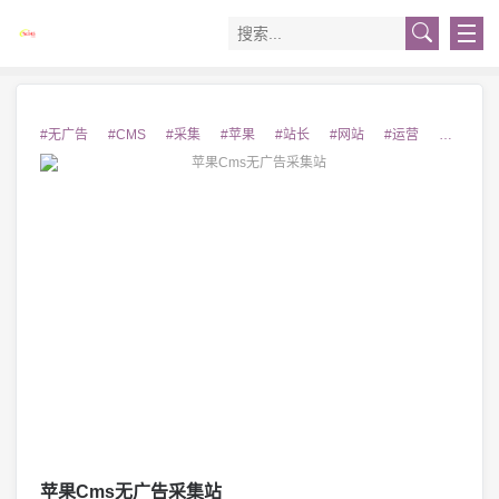
#无广告
#CMS
#采集
#苹果
#站长
#网站
#运营
#互联网
苹果Cms无广告采集站