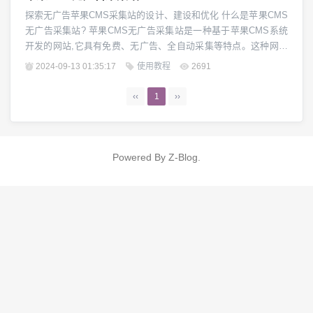
探索无广告苹果CMS采集站的设计、建设和优化 什么是苹果CMS
无广告采集站? 苹果CMS无广告采集站是一种基于苹果CMS系统
开发的网站,它具有免费、无广告、全自动采集等特点。这种网站
通过设置RSS源、整合外部内容等方式,实现自动采集和发布影
2024-09-13 01:35:17
使用教程
2691
视、资讯等多类型信息,为用户提供丰富的内容浏览体验,同时也为
站长带来稳定的流量和收益。相比传统的广告营销模式,苹果CMS
‹‹
1
››
无广告采集站为用户和站长带...
Powered By
Z-Blog
.