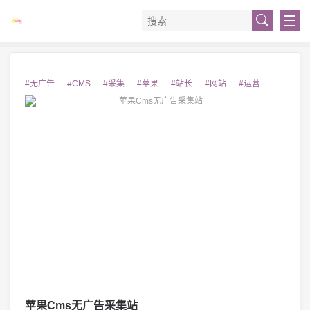
#无广告
#CMS
#采集
#苹果
#站长
#网站
#运营
#互联网
苹果Cms无广告采集站