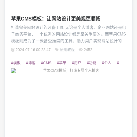
苹果CMS模板：让网站设计更美观更顺畅
打造完美网站设计的必备工具 无论是个人博客、企业网站还是电
子商务平台，一个优秀的网站设计都是至关重要的。而苹果CMS
模板则成为了一款备受推崇的工具，助力用户实现网站设计的美
观与顺畅。本文将详细介绍苹果CMS模板的特点与功能，以及它
2024-07-16 00:28:47
使用教程
2452
如何帮助用户打造出令人满意的网站。 1. 强大的定制化功能 苹果
CMS模板提供了丰富的定制化选项，用户可以根据自己的需求和
#模板
#博客
#CMS
#苹果
#用户
#功能
#个人
#适配
#
喜好进行各种网站元素的调整。无论...