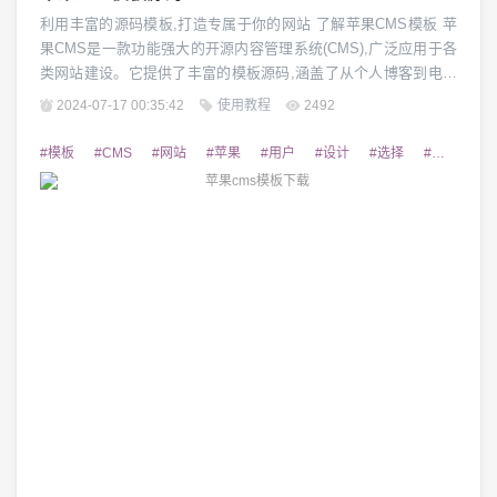
利用丰富的源码模板,打造专属于你的网站 了解苹果CMS模板 苹
果CMS是一款功能强大的开源内容管理系统(CMS),广泛应用于各
类网站建设。它提供了丰富的模板源码,涵盖了从个人博客到电商
平台的各种网站类型。这些模板不仅外观美观,而且结构合理,可根
2024-07-17 00:35:42
使用教程
2492
据需求进行灵活定制。无论是初次接触CMS还是有丰富开发经验
的用户,都可以轻松利用苹果CMS模板搭建出专属个性的网站。 模
#模板
#CMS
#网站
#苹果
#用户
#设计
#选择
#需求
#
板的类型与特点 苹果...