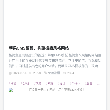
苹果CMS模板，构建极简风格网站
极简主题网站建设的首选：苹果CMS模板 极简主义风格的网站设
计在当今的互联网时代变得越来越流行。它注重简洁、直观和功
能性，同时提供出色的用户体验。而苹果CMS模板作为一款功能
强大、操作简便、适合构建极简风格网站的最佳选择。 1. 简洁、
2024-07-16 00:25:58
使用教程
2394
大气的设计 苹果CMS模板以工整、规整的布局为基础，注重页面
元素的合理排列和内容的整洁展示。它深受苹果操作系统的设计
#模板
#CMS
#苹果
#网站
#设计
#个性化
#后台
#易用
理念影响，采用扁平化、纯色...