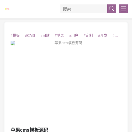
#模板
#CMS
#网站
#苹果
#用户
#定制
#开发
#源码
#
苹果cms模板源码