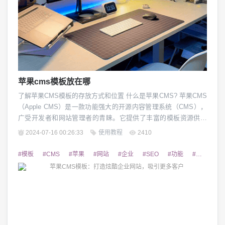
苹果cms模板放在哪
了解苹果CMS模板的存放方式和位置 什么是苹果CMS? 苹果CMS
（Apple CMS）是一款功能强大的开源内容管理系统（CMS），
广受开发者和网站管理者的青睐。它提供了丰富的模板资源供用
户选择和定制，是搭建网站的优质选择。然而,对于初次使用苹果
2024-07-16 00:26:33
使用教程
2410
CMS的用户来说,如何找到并使用这些模板资源仍然是一大难题。
苹果CMS模板的存放位置 苹果CMS模板通常有以下几种存放位
#模板
#CMS
#苹果
#网站
#企业
#SEO
#功能
#自定义
置: 1. 官方...