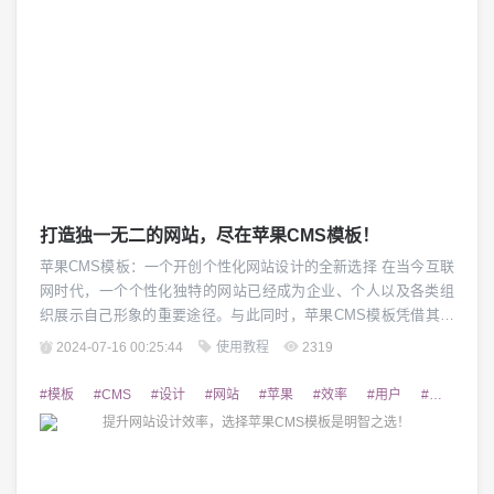
打造独一无二的网站，尽在苹果CMS模板！
苹果CMS模板：一个开创个性化网站设计的全新选择 在当今互联
网时代，一个个性化独特的网站已经成为企业、个人以及各类组
织展示自己形象的重要途径。与此同时，苹果CMS模板凭借其卓
越的设计和灵活的功能在众多CMS模板中脱颖而出。本文将为您
2024-07-16 00:25:44
使用教程
2319
详细介绍苹果CMS模板的特点和优势，帮助您打造一个独一无二
的网站。 1. 完美的视觉设计 苹果CMS模板以其独特的视觉设计
#模板
#CMS
#设计
#网站
#苹果
#效率
#用户
#强大
#
风格而著称。不同于传统的网站...