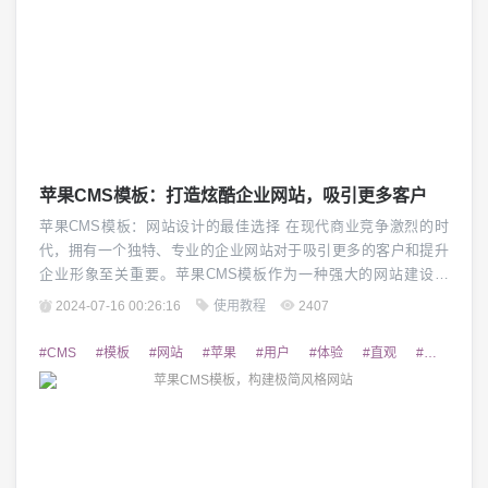
苹果CMS模板：打造炫酷企业网站，吸引更多客户
苹果CMS模板：网站设计的最佳选择 在现代商业竞争激烈的时
代，拥有一个独特、专业的企业网站对于吸引更多的客户和提升
企业形象至关重要。苹果CMS模板作为一种强大的网站建设工
具，为企业打造炫酷的网站提供了理想的解决方案。本文将详细
2024-07-16 00:26:16
使用教程
2407
介绍苹果CMS模板及其优势，以及如何利用苹果CMS模板来打造
令人瞩目的企业网站。 1. 苹果CMS模板的特点 苹果CMS模板是
#CMS
#模板
#网站
#苹果
#用户
#体验
#直观
#简洁
#
基于最新的HTML5和CSS3技...