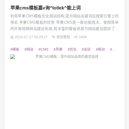
苹果cms模板嘉v询^lotlek^能上词
利用苹果CMS模板优化网站结构,提升网站关键词在搜索引擎上的
排名 苹果CMS模板的优势 苹果CMS是一款功能强大、使用简单
的开源视频网站建设系统,其丰富的模板资源为网站建设提供了极
大的便利。苹果CMS模板具有简洁美观、响应式布局、SEO友好
2024-07-17 00:29:27
使用教程
2494
等优点,能够为网站带来良好的用户体验,同时也有利于网站的搜索
引擎优化,提升关键词排名。 选择合适的苹果CMS模板 在选择苹
#模板
#网站
#CMS
#苹果
#优化
#友好
#移动
#设计
#S
果CMS模板时,需要考...