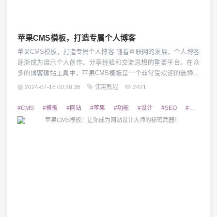
苹果CMS模板，打造专属个人博客
苹果CMS模板，打造专属个人博客 随着互联网的发展，个人博客
逐渐成为展示个人创作、分享经验和交流思想的重要平台。在众
多的博客建站工具中，苹果CMS模板是一个非常受欢迎的选择。
它提供了丰富的功能和灵活的定制选项，可以帮助用户打造出独
2024-07-16 00:28:36
使用教程
2421
特、专属的个人博客。 1. 强大的模板功能 苹果CMS模板拥有众
多的模板资源，涵盖了各种风格和设计元素。用户可以根据自己
#CMS
#模板
#网站
#苹果
#功能
#设计
#SEO
#可以
#
的喜好和需求，选择适合的模板，轻松...