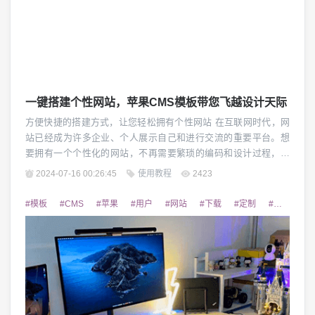
一键搭建个性网站，苹果CMS模板带您飞越设计天际
方便快捷的搭建方式，让您轻松拥有个性网站 在互联网时代，网
站已经成为许多企业、个人展示自己和进行交流的重要平台。想
要拥有一个个性化的网站，不再需要繁琐的编码和设计过程，苹
果CMS模板可以带您飞越设计天际。苹果CMS模板是一种基于C
2024-07-16 00:26:45
使用教程
2423
MS（内容管理系统）的网站模板，凭借其简单易用的特点，让一
键搭建个性网站成为可能。 1. 强大的功能 苹果CMS模板提供了
#模板
#CMS
#苹果
#用户
#网站
#下载
#定制
#文件
#
丰富多样的功能，满足了各种类型网...