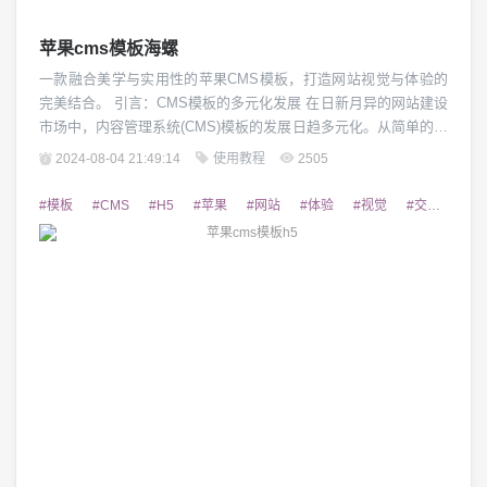
苹果cms模板海螺
一款融合美学与实用性的苹果CMS模板，打造网站视觉与体验的
完美结合。 引言：CMS模板的多元化发展 在日新月异的网站建设
市场中，内容管理系统(CMS)模板的发展日趋多元化。从简单的布
局到精细的交互设计，CMS模板正在不断满足用户对网站视觉效
2024-08-04 21:49:14
使用教程
2505
果和功能性的更高需求。作为其中一支重要力量，苹果CMS模
板"海螺"凭借其独特的设计风格和丰富的功能特性,逐步成为网站
#模板
#CMS
#H5
#苹果
#网站
#体验
#视觉
#交互
#设
建设者的挚爱之选。 海螺模板...