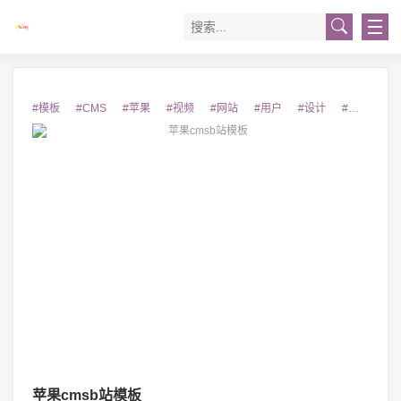
#模板
#CMS
#苹果
#视频
#网站
#用户
#设计
#体验
#
苹果cmsb站模板