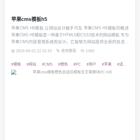
苹果cms模板h5
苹果CMS H5模板,让网站设计触手可及 苹果CMS H5模板的概述
苹果CMS H5模板是一种基于HTML5和CSS3技术的网站模板,专为
苹果CMS内容管理系统而设计。它能够为网站提供全新的自适应
布局,为用户带来优质的视觉体验。苹果CMS H5模板在页面结
2024-08-02 22:32:43
使用教程
2360
构、交互设计、视觉元素等方面都有精心设计,能够轻松满足各种
网站的需求。无论是企业官网、电商网站还是个人博客,苹果CMS
#模板
#网站
#CMS
#橙色
#PC
#用户
#苹果
#适应
#设
H5模板...