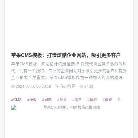
苹果CMS模板：打造炫酷企业网站，吸引更多客户
苹果CMS模板：网站设计的最佳选择 在现代商业竞争激烈的时
代，拥有一个独特、专业的企业网站对于吸引更多的客户和提升
企业形象至关重要。苹果CMS模板作为一种强大的网站建设工
具，为企业打造炫酷的网站提供了理想的解决方案。本文将详细
2024-07-16 00:26:16
使用教程
2403
介绍苹果CMS模板及其优势，以及如何利用苹果CMS模板来打造
令人瞩目的企业网站。 1. 苹果CMS模板的特点 苹果CMS模板是
#CMS
#模板
#网站
#苹果
#用户
#体验
#直观
#简洁
#
基于最新的HTML5和CSS3技...