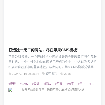
打造独一无二的网站，尽在苹果CMS模板！
苹果CMS模板：一个开创个性化网站设计的全新选择 在当今互联
网时代，一个个性化独特的网站已经成为企业、个人以及各类组
织展示自己形象的重要途径。与此同时，苹果CMS模板凭借其卓
越的设计和灵活的功能在众多CMS模板中脱颖而出。本文将为您
2024-07-16 00:25:44
使用教程
2316
详细介绍苹果CMS模板的特点和优势，帮助您打造一个独一无二
的网站。 1. 完美的视觉设计 苹果CMS模板以其独特的视觉设计
#模板
#CMS
#设计
#网站
#苹果
#效率
#用户
#强大
#
风格而著称。不同于传统的网站...