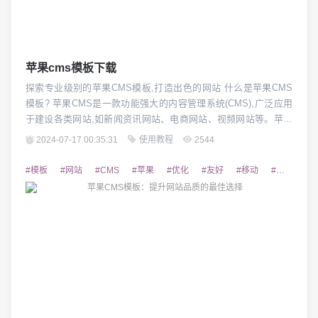
苹果cms模板下载
探索专业级别的苹果CMS模板,打造出色的网站 什么是苹果CMS
模板? 苹果CMS是一款功能强大的内容管理系统(CMS),广泛应用
于建设各类网站,如新闻资讯网站、电商网站、视频网站等。苹果
CMS模板是预设的网站设计样式,用户可以直接下载使用,无需从头
2024-07-17 00:35:31
使用教程
2544
开始设计,大大提高了网站建设的效率。这些模板通常包含了完整
的页面布局、色彩搭配、响应式设计等,为用户打造出专业、美观
#模板
#网站
#CMS
#苹果
#优化
#友好
#移动
#设计
#S
的网站提供了极大的便利...