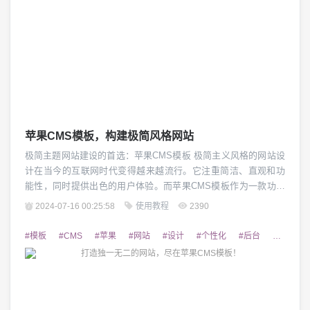
苹果CMS模板，构建极简风格网站
极简主题网站建设的首选：苹果CMS模板 极简主义风格的网站设
计在当今的互联网时代变得越来越流行。它注重简洁、直观和功
能性，同时提供出色的用户体验。而苹果CMS模板作为一款功能
强大、操作简便、适合构建极简风格网站的最佳选择。 1. 简洁、
2024-07-16 00:25:58
使用教程
2390
大气的设计 苹果CMS模板以工整、规整的布局为基础，注重页面
元素的合理排列和内容的整洁展示。它深受苹果操作系统的设计
#模板
#CMS
#苹果
#网站
#设计
#个性化
#后台
#易用
理念影响，采用扁平化、纯色...