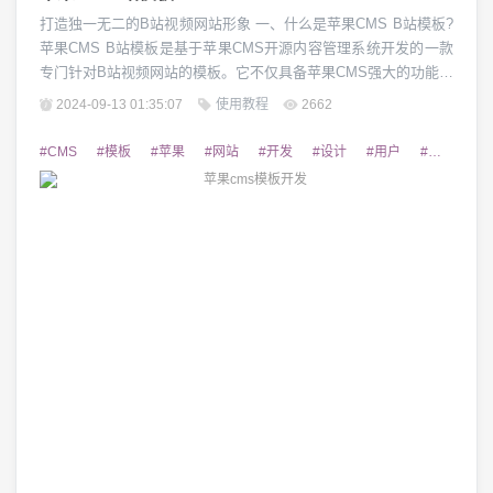
打造独一无二的B站视频网站形象 一、什么是苹果CMS B站模板?
苹果CMS B站模板是基于苹果CMS开源内容管理系统开发的一款
专门针对B站视频网站的模板。它不仅具备苹果CMS强大的功能和
特性,还针对B站用户的使用习惯和审美偏好进行了定制优化,为B
2024-09-13 01:35:07
使用教程
2662
站网站提供了一套简洁美观、操作便利的模板解决方案。通过使
用苹果CMS B站模板,B站运营者可以轻松地搭建出一个时尚大
#CMS
#模板
#苹果
#网站
#开发
#设计
#用户
#优秀
#
气、交互流畅的视频网站...