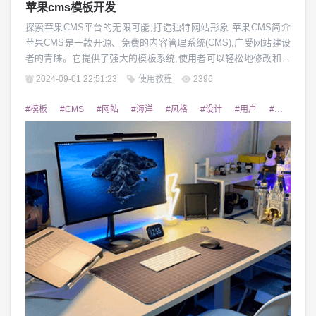
苹果cms模板开发
探索苹果CMS平台的无限可能,打造独特网站形象 苹果CMS简介
苹果CMS是一款开源、免费的内容管理系统(CMS),广受网站建设
者的青睐。它提供了强大的模板系统,使用者可以轻松地修改和定
制网站的外观和功能。苹果CMS具有灵活性高、扩展性强、安全
2024-09-01 22:51:23
使用教程
2396
性好等特点,是构建个性化网站的理想选择。 苹果CMS模板的重要
性 在网站建设过程中,模板的选择至关重要。优秀的模板不仅能提
#模板
#CMS
#网站
#海洋
#风格
#设计
#用户
#清新自然
升网站的视觉效果,...