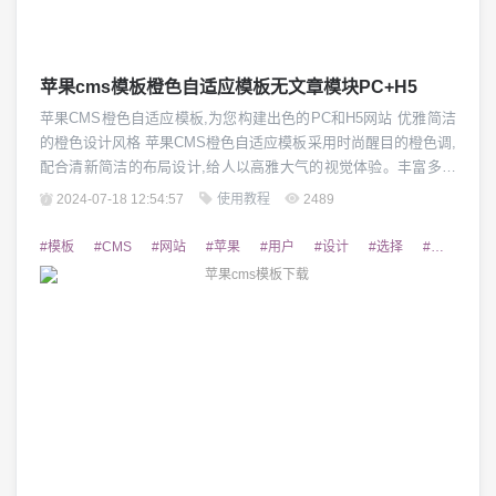
苹果cms模板橙色自适应模板无文章模块PC+H5
苹果CMS橙色自适应模板,为您构建出色的PC和H5网站 优雅简洁
的橙色设计风格 苹果CMS橙色自适应模板采用时尚醒目的橙色调,
配合清新简洁的布局设计,给人以高雅大气的视觉体验。丰富多样
的配色方案,可满足个性化需求,轻松打造出与众不同的网站形象。
2024-07-18 12:54:57
使用教程
2489
无论是在PC端还是移动端,该模板都能够自动适配,确保用户浏览
体验的一致性。 全面的功能模块设计 这款橙色自适应模板集合了
#模板
#CMS
#网站
#苹果
#用户
#设计
#选择
#需求
#
苹果CMS系统的丰富...