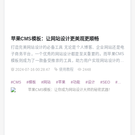
苹果CMS模板：让网站设计更美观更顺畅
打造完美网站设计的必备工具 无论是个人博客、企业网站还是电
子商务平台，一个优秀的网站设计都是至关重要的。而苹果CMS
模板则成为了一款备受推崇的工具，助力用户实现网站设计的美
观与顺畅。本文将详细介绍苹果CMS模板的特点与功能，以及它
2024-07-16 00:28:47
使用教程
2448
如何帮助用户打造出令人满意的网站。 1. 强大的定制化功能 苹果
CMS模板提供了丰富的定制化选项，用户可以根据自己的需求和
#CMS
#模板
#网站
#苹果
#功能
#设计
#SEO
#可以
#
喜好进行各种网站元素的调整。无论...