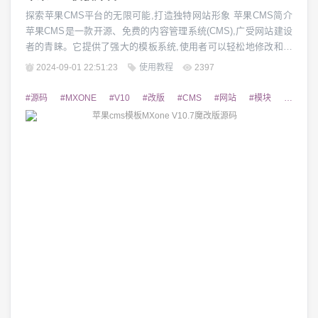
探索苹果CMS平台的无限可能,打造独特网站形象 苹果CMS简介
苹果CMS是一款开源、免费的内容管理系统(CMS),广受网站建设
者的青睐。它提供了强大的模板系统,使用者可以轻松地修改和定
制网站的外观和功能。苹果CMS具有灵活性高、扩展性强、安全
2024-09-01 22:51:23
使用教程
2397
性好等特点,是构建个性化网站的理想选择。 苹果CMS模板的重要
性 在网站建设过程中,模板的选择至关重要。优秀的模板不仅能提
#源码
#MXONE
#V10
#改版
#CMS
#网站
#模块
#功能模
升网站的视觉效果,...