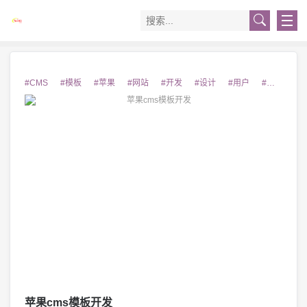
#CMS
#模板
#苹果
#网站
#开发
#设计
#用户
#优秀
#
苹果cms模板开发