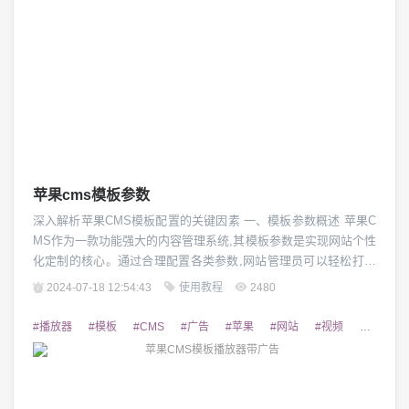
苹果cms模板参数
深入解析苹果CMS模板配置的关键因素 一、模板参数概述 苹果C
MS作为一款功能强大的内容管理系统,其模板参数是实现网站个性
化定制的核心。通过合理配置各类参数,网站管理员可以轻松打造
出独一无二的网页样式和呈现效果。本文将从模板参数的定义、
2024-07-18 12:54:43
使用教程
2480
分类和作用等方面,全面介绍苹果CMS模板参数的相关知识。 二、
常用模板参数分类 苹果CMS模板参数主要可以分为以下几大类:基
#播放器
#模板
#CMS
#广告
#苹果
#网站
#视频
#运营者
础参数、样式参数、功能参...