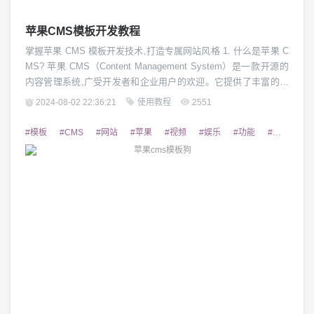
苹果CMS模板开发教程
掌握苹果 CMS 模板开发技术,打造专属网站风格 1. 什么是苹果 C
MS? 苹果 CMS（Content Management System）是一款开源的
内容管理系统,广受开发者和企业用户的欢迎。它提供了丰富的功
能和灵活的扩展性,使得建站变得异常简单和高效。苹果 CMS 拥
2024-08-02 22:36:21
使用教程
2551
有强大的模板系统,能够帮助用户快速搭建专属的网站外观,满足不
同需求。 2. 苹果 CMS 模板开发环境搭建...
#模板
#CMS
#网站
#苹果
#视频
#娱乐
#功能
#适用
#