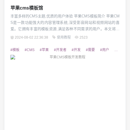
苹果cms模板馆
丰富多样的CMS主题,优质的用户体验 苹果CMS模板简介 苹果CM
S是一款功能强大的内容管理系统,深受影音网站和视频网站的喜
爱。它拥有丰富的模板资源,满足各种不同需求的用户。本文将为
您介绍苹果CMS模板馆中精选的优质主题,帮助您轻松打造出专
2024-08-02 22:36:38
使用教程
2523
业、美观的网站。 视觉设计精美 苹果CMS模板馆提供了众多设计
风格出色的主题模板,无论是简约大气的风格,还是个性鲜明的配色,
#模板
#CMS
#苹果
#开发者
#开发
#需要
#用户
#网站
都能为网站注入全新的...