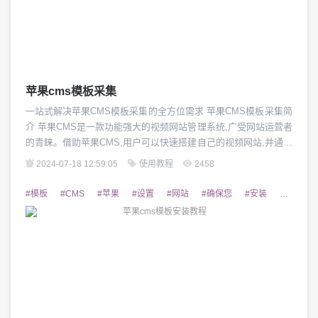
苹果cms模板采集
一站式解决苹果CMS模板采集的全方位需求 苹果CMS模板采集简
介 苹果CMS是一款功能强大的视频网站管理系统,广受网站运营者
的青睐。借助苹果CMS,用户可以快速搭建自己的视频网站,并通过
模板采集的方式获取大量优质视频资源。本文将为您详细介绍苹
2024-07-18 12:59:05
使用教程
2458
果CMS模板采集的方法和技巧,帮助您轻松掌握这一技能,为您的网
站注入源源不断的优质内容。 苹果CMS模板采集的优势 采集苹果
#模板
#CMS
#苹果
#设置
#网站
#确保您
#安装
#点击
CMS模板具有诸多...