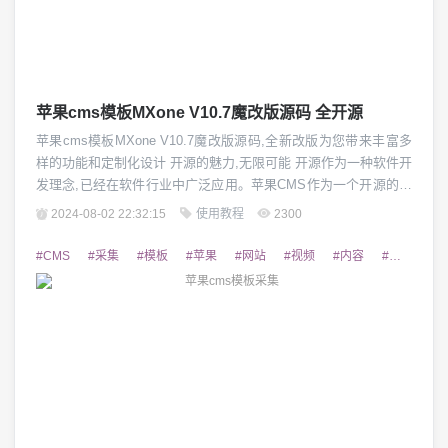
苹果cms模板MXone V10.7魔改版源码 全开源
苹果cms模板MXone V10.7魔改版源码,全新改版为您带来丰富多
样的功能和定制化设计 开源的魅力,无限可能 开源作为一种软件开
发理念,已经在软件行业中广泛应用。苹果CMS作为一个开源的视
频网站建设系统,也吸引了大量开发者的关注。MXone V10.7魔改
2024-08-02 22:32:15
使用教程
2300
版源码正是基于开源精神,为用户提供了一个全新的、可定制的苹
果CMS模板。这个开源的模板不仅拥有丰富的功能和出色的设计,
#CMS
#采集
#模板
#苹果
#网站
#视频
#内容
#获取
#
而且可以...