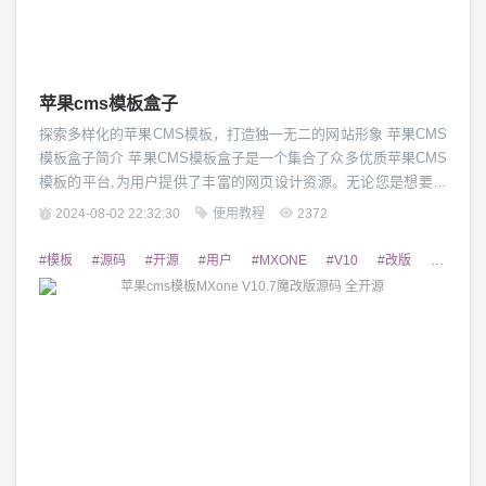
苹果cms模板盒子
探索多样化的苹果CMS模板，打造独一无二的网站形象 苹果CMS
模板盒子简介 苹果CMS模板盒子是一个集合了众多优质苹果CMS
模板的平台,为用户提供了丰富的网页设计资源。无论您是想要建
立个人博客、企业官网还是电子商城,在这里都能找到适合您的模
2024-08-02 22:32:30
使用教程
2372
板。通过对模板的定制和优化,您可以轻松打造出富有创意和个性
的网站,吸引更多访客,提升品牌形象。 苹果CMS模板的特点 苹果
#模板
#源码
#开源
#用户
#MXONE
#V10
#改版
#CMS
CMS模板具有以下几大...