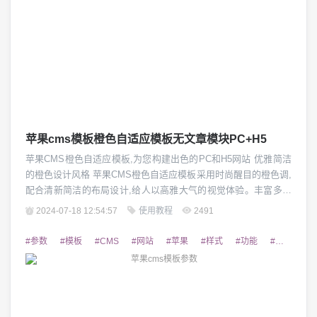
苹果cms模板橙色自适应模板无文章模块PC+H5
苹果CMS橙色自适应模板,为您构建出色的PC和H5网站 优雅简洁
的橙色设计风格 苹果CMS橙色自适应模板采用时尚醒目的橙色调,
配合清新简洁的布局设计,给人以高雅大气的视觉体验。丰富多样
的配色方案,可满足个性化需求,轻松打造出与众不同的网站形象。
2024-07-18 12:54:57
使用教程
2491
无论是在PC端还是移动端,该模板都能够自动适配,确保用户浏览
体验的一致性。 全面的功能模块设计 这款橙色自适应模板集合了
#参数
#模板
#CMS
#网站
#苹果
#样式
#功能
#设置
#
苹果CMS系统的丰富...