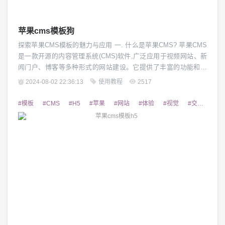
苹果cms模板狗
探索苹果CMS模板的魅力与应用 一. 什么是苹果CMS? 苹果CMS
是一款开源的内容管理系统(CMS)软件,广泛应用于视频网站、新
闻门户、博客等多种形式的网站建设。它提供了丰富的功能和插
件,使用户能够快速搭建自己的网站,并拥有良好的用户体验。苹果
2024-08-02 22:36:13
使用教程
2517
CMS的特点包括界面简洁、功能强大、扩展性强等,深受广大网站
管理员的喜爱。 二. 苹果CMS模板的特点 苹果CMS模板是基于苹
#模板
#CMS
#H5
#苹果
#网站
#体验
#视觉
#交互
#设
果CMS系统...