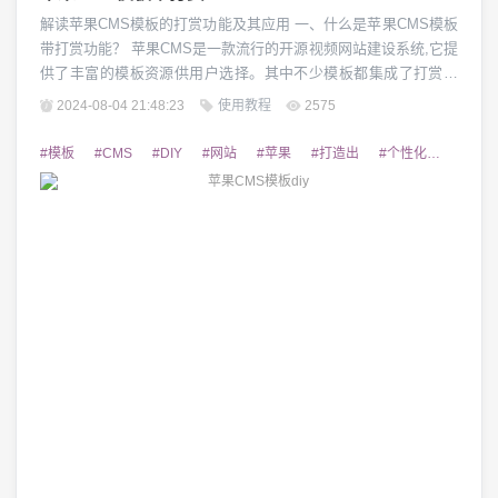
解读苹果CMS模板的打赏功能及其应用 一、什么是苹果CMS模板
带打赏功能？ 苹果CMS是一款流行的开源视频网站建设系统,它提
供了丰富的模板资源供用户选择。其中不少模板都集成了打赏功
能,允许网站访客对网站内容进行赞赏支持。这种打赏功能可以有
2024-08-04 21:48:23
使用教程
2575
效提升网站的收益,同时也加强了网站与用户之间的互动关系。
二、苹果CMS模板打赏功能的优势 苹果CMS模板带打赏功能具有
#模板
#CMS
#DIY
#网站
#苹果
#打造出
#个性化
#搭建
多方面的优势:1)为网站创...