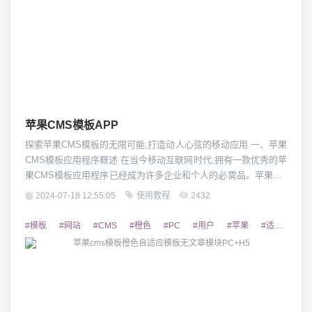
苹果CMS模板APP
探索苹果CMS模板的无限可能,打造动人心弦的移动应用 一、苹果
CMS模板应用程序概述 在当今移动互联网时代,拥有一款优秀的苹
果CMS模板应用程序已经成为许多企业和个人的必需品。苹果CM
S模板应用程序是基于苹果CMS内容管理系统打造的移动应用程
2024-07-18 12:55:05
使用教程
2432
序,能够为用户提供强大的内容管理和发布功能,同时还具备良好的
用户体验和美化效果。本文将全面介绍苹果CMS模板应用程序的
#模板
#网站
#CMS
#橙色
#PC
#用户
#苹果
#适应
#设
特点、优势以及如何通过定制...