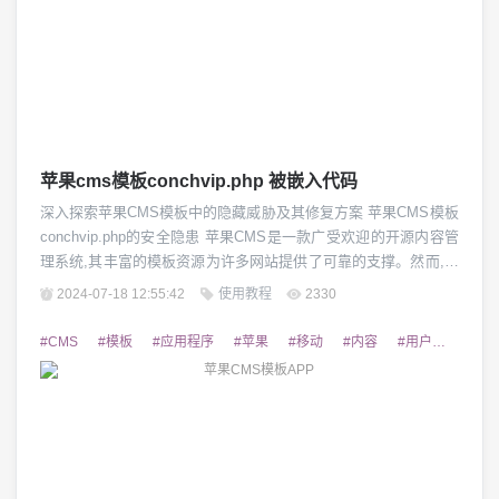
苹果cms模板conchvip.php 被嵌入代码
深入探索苹果CMS模板中的隐藏威胁及其修复方案 苹果CMS模板
conchvip.php的安全隐患 苹果CMS是一款广受欢迎的开源内容管
理系统,其丰富的模板资源为许多网站提供了可靠的支撑。然而,在
众多可用模板中,conchvip.php模板却暴露出一些令人担忧的安全
2024-07-18 12:55:42
使用教程
2330
隐患。这款模板被发现存在被恶意嵌入代码的风险,这不仅可能威
胁到网站的正常运行,更可能导致用户隐私泄露和数据安全问题。
#CMS
#模板
#应用程序
#苹果
#移动
#内容
#用户
#定制
因此,...