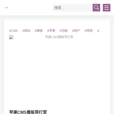
#CMS
#网站
#模板
#苹果
#功能
#用户
#视频
#优化
#
苹果CMS模板带打赏