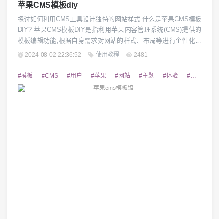
苹果CMS模板diy
探讨如何利用CMS工具设计独特的网站样式 什么是苹果CMS模板
DIY? 苹果CMS模板DIY是指利用苹果内容管理系统(CMS)提供的
模板编辑功能,根据自身需求对网站的样式、布局等进行个性化定
制的过程。通过对现成模板的二次开发,用户可以打造出与众不同
2024-08-02 22:36:52
使用教程
2481
的网站外观和交互体验。这不仅能提高网站美观度,还能增强网站
的可识别性和吸引力。 苹果CMS模板DIY的优势 相比于从零开始
#模板
#CMS
#用户
#苹果
#网站
#主题
#体验
#优质
#
制作网站,苹果...