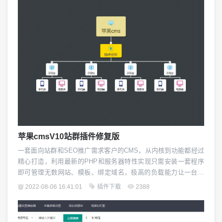
苹果cmsV10站群插件修复版
一套面向站群和SEO推广需求客户的CMS，从内核到功能都经过
精心打造，利用最新的PHP和服务器特性实现只需安装一套程序
即可管理无数网站、模板、绑定域名，极高的负载能力让一台单
核云服务器即可承载数百网站，可操作用于关键词流量、站群流
2022-08-06 16:41:01
插件下载
2388
量、霸屏、域名流量，是医疗、美容、相亲、短视频、特种行业
的首选系统！插件支持：导入导出子网站数据。子网站列表分
页、无限添加子网站。子网手机版、电脑模板、模板目...