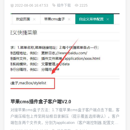
在最新版测试成功使用方法：解压到跟目录即可如需禁用，将appl
2022-08-06 16:47:53
插件下载
2225
icationextraHidove.php中Pseudo的值改成default即可本来使用的
是Google，结果发现Google A...
苹果cms插件盒子客户端V2.0
对接苹果cms盒子方法：1.下载苹果cms盒子客户端点击下载，客
户端压缩包上传至网站根目录解压（提示覆盖选择确认）。客户
端包含两个文件夹，分别为application（客户端控制器,配置文件,
模板文件）static（默认图片）核心文件进行了sg11加密，需要下