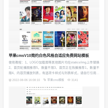
苹果cmsV10简约白色风格自适应免费网站模板
使用教程：1、LOGO加载图等其他图片均在statics/img上传替换
2、首页轮播图推荐5，数量不限3、首页正在热播推荐1，数量不
限4、内容页播放列表，有选项卡样式与列表样式，请自行引用相
关的即可显示对应的vod/playlist 选项卡样式vod/playlist1 列表样
2022-08-06 16:08:10
苹果cms模板
3141
式默认选项卡样式...