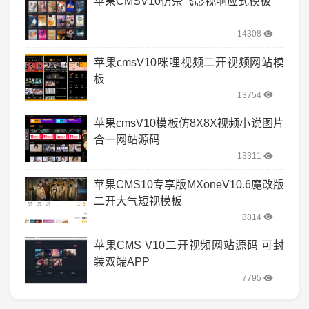
苹果CMSV10仿奈飞影视响应式模板
14308
苹果cmsV10咪哩视频二开视频网站模
板
13754
苹果cmsV10模板仿8X8X视频小说图片
合一网站源码
13311
苹果CMS10专享版MXoneV10.6魔改版
二开大气短视模板
8814
苹果CMS V10二开视频网站源码 可封
装双端APP
7795