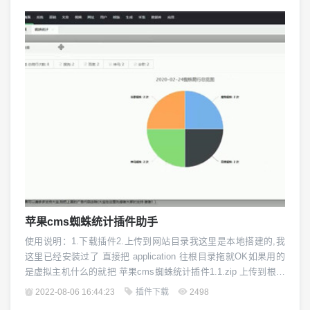
持从cms后台上传影片到ppvod并返回m3u8地址。使用教程：1.
将 ppvod 文件夹全部上传到 苹果cms 网站 的addon...
苹果cms蜘蛛统计插件助手
使用说明：1.下载插件2.上传到网站目录我这里是本地搭建的,我
这里已经安装过了 直接把 application 往根目录拖就OK如果用的
是虚拟主机什么的就把 苹果cms蜘蛛统计插件1.1.zip 上传到根目
录 然后解压即可3.初始化操作完第2步完成后 就登录后台然后在
2022-08-06 16:44:23
插件下载
2498
自定义菜单配置 里 添加 蜘蛛统计,bianxianwangzhizhu/index 即