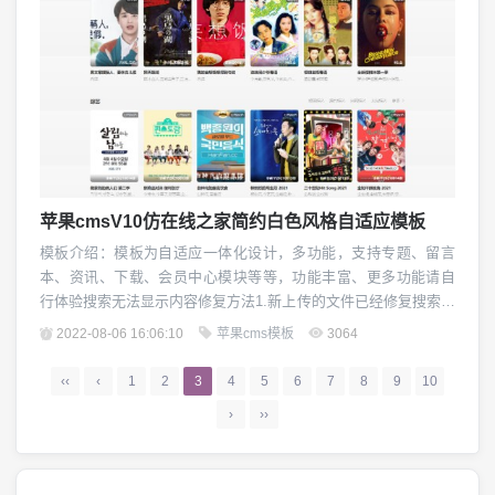
苹果cmsV10仿在线之家简约白色风格自适应模板
模板介绍：模板为自适应一体化设计，多功能，支持专题、留言
本、资讯、下载、会员中心模块等等，功能丰富、更多功能请自
行体验搜索无法显示内容修复方法1.新上传的文件已经修复搜索无
法显示内容的问题（针对老版本苹果cms）新版本cms用户可在后
2022-08-06 16:06:10
苹果cms模板
3064
台开启get+post方式2.不想重新下载文件的可自行修复,修复方法
打开block/head，找到method=”POST”代码改成method=”get...
‹‹
‹
1
2
3
4
5
6
7
8
9
10
›
››