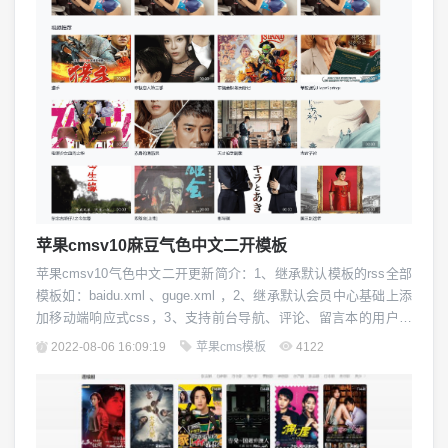
苹果cmsv10麻豆气色中文二开模板
苹果cmsv10气色中文二开更新简介：1、继承默认模板的rss全部
模板如：baidu.xml 、guge.xml ，2、继承默认会员中心基础上添
加移动端响应式css，3、支持前台导航、评论、留言本的用户头
像显示，4、完美支持试看功能，可做收费内容网站！5、苹果cm
2022-08-06 16:09:19
苹果cms模板
4122
s视频管理系统模板,含有专题,评论，下载，留言模块。6、WAP
端首页选项卡默认显示为最近更新的影片，需要显示推荐的（推
荐5）...