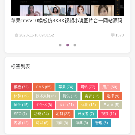
苹果cmsV10模板仿8X8X视频小说图片合一网站源码
苹果
1645
2023-11-18 09:01:52
1570
2
标签列表
模板
(72)
CMS
(85)
苹果
(74)
网站
(77)
用户
(50)
体验
(19)
技术支持
(6)
提供
(13)
需求
(12)
选择
(9)
插件
(15)
个性化
(8)
设计
(21)
优化
(13)
自定义
(5)
SEO
(7)
功能
(24)
定制
(22)
开发者
(7)
视频
(11)
内容
(12)
可以
(8)
页面
(8)
海洋
(8)
管理
(6)