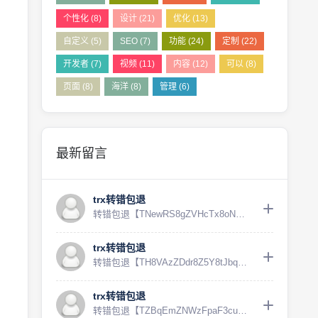
个性化
(8)
设计
(21)
优化
(13)
自定义
(5)
SEO
(7)
功能
(24)
定制
(22)
开发者
(7)
视频
(11)
内容
(12)
可以
(8)
页面
(8)
海洋
(8)
管理
(6)
最新留言
trx转错包退
转错包退【TNewRS8gZVHcTx8oNBLvmne...
trx转错包退
转错包退【TH8VAzZDdr8Z5Y8tJbq1oge...
trx转错包退
转错包退【TZBqEmZNWzFpaF3cuMPmkfD...