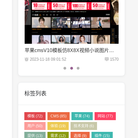
式模板
苹果cmsV10模板仿8X8X视频小说图片合一网站源码
苹果cm
1645
2023-11-18 09:01:52
1570
2023-11
标签列表
模板
(72)
CMS
(85)
苹果
(74)
网站
(77)
用户
(50)
体验
(19)
技术支持
(6)
提供
(13)
需求
(12)
选择
(9)
插件
(15)