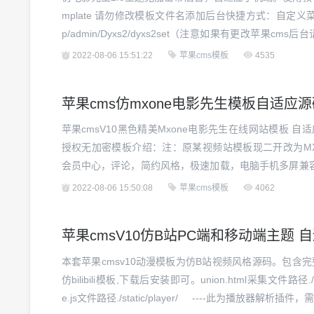
mplate 请勿修改模板文件名添加后台快捷方式：自定义菜单—
p/admin/Dyxs2/dyxs2set（注意如果有更改苹果cms
幻灯片————设置推荐9正在热播————设置推荐8更新日志：—
2022-08-06 15:51:22
苹果cms模板
4535
苹果cms仿mxone电影先生模板自适应源
苹果cmsV10黑色精美Mxone电影先生在线网站模板 自
授权无加密模板介绍：注：原某视频站模板现二开改为MXo
会员中心，评论，简约风格，极速加载，电脑手机多屏兼
模板。模板开放源代码，无加密授权功能感谢你使用MXo
2022-08-06 15:50:08
苹果cms模板
4062
板暂无模板后台，预计下版本会增加后台...
苹果cmsV10仿B站PC端和移动端主题 
本套苹果cmsv10动漫模板为仿B站视频风格源码。包含完整
仿bilibili模板,下载后安装即可。union.html采集文件路径./applica
e.js文件路径./static/player/ ----此为播放器解析插