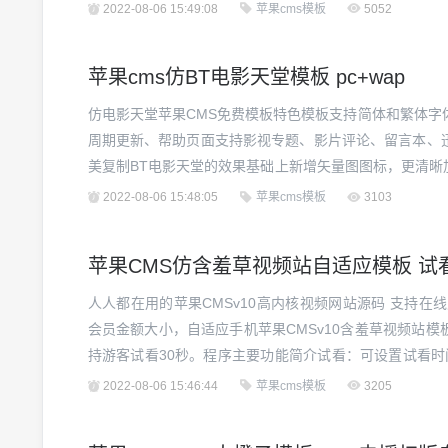
2022-08-06 15:49:08
苹果cms模板
5052
苹果cms仿BT电影天堂模板 pc+wap
仿电影天堂苹果CMS免费模板特色模板支持简体和繁体字
周期更新、帮助页面支持影视专题、影片评论、留言本、
美复制BT电影天堂的效果基础上新增矢量图图标，更清晰加
能会遇到的问题：1.怎么设置网站幻灯图?答：在后台找
2022-08-06 15:48:05
苹果cms模板
3103
值为9并上传幻灯图【也可以直接使用外链图】，幻灯图...
苹果CMS仿含羞草视频站自适应模板 试
人人都在用的苹果CMSv10高内核视频网站源码 支持在
会员金额大小，自适应手机苹果CMSv10含羞草视频站
持游客试看30秒。程序主要功能简介试看：可设置试看时
是设置及时间限制三级分销：每个会员后台都有自己的推
2022-08-06 15:46:44
苹果cms模板
3205
会员都会成为下级推广：通过推广链接获得积分提现...