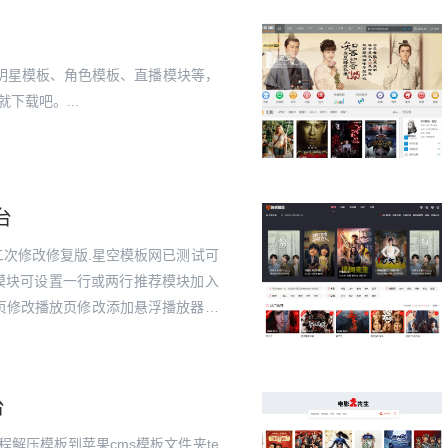
明星模板、角色模板、直播模块等，
下载吧。...
V10咪哩视频二开视频网站模板
苹果CMSV10仿奈飞影视响应
 08:30:44
1558
2023-11-19 10:47:18
台
二次修改修复版.星空模板网已测试可
荐模块可设置一行或两行推荐模块加入
页修改播放页修改添加悬浮播放器首
完美！海螺模板V16修改版安装说
台
解压模板到苹果cms模板文件夹te