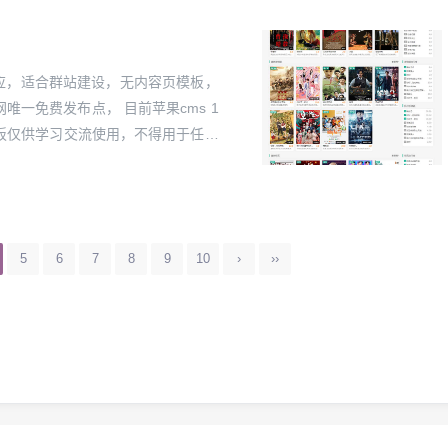
适应，适合群站建设，无内容页模板，
一免费发布点， 目前苹果cms 1
板仅供学习交流使用，不得用于任何
板开发者无关，开发者不承担任何连
5
6
7
8
9
10
›
››