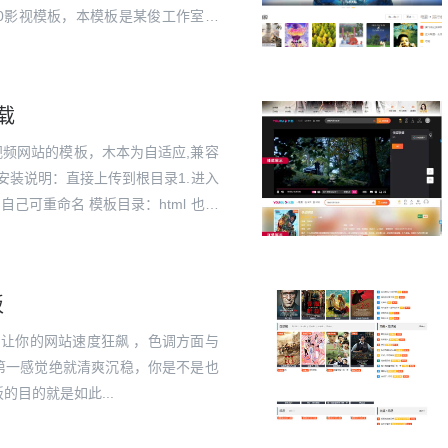
10影视模板，本模板是某俊工作室发
，...
载
视频网站的模板，木本为自适应,兼容
安装说明：直接上传到根目录1.进入
c 自己可重命名 模板目录：html 也可
.
板
，让你的网站速度狂飙 ，色调方面与
第一感觉绝就清爽沉稳，你是不是也
目的就是如此...