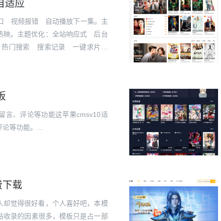
版自适应
接口 视频报错 自动播放下一集。主
热映。主题优化：全站响应式 后台
索联想 热门搜索 搜索记录 一键求片
内置无广告解析 自定义广告。主题
板
留言、评论等功能这苹果cmsv10适
论等功能。...
费下载
人却觉得很好看，个人喜好吧，本模
站收录的因素很多，模板只是占一部