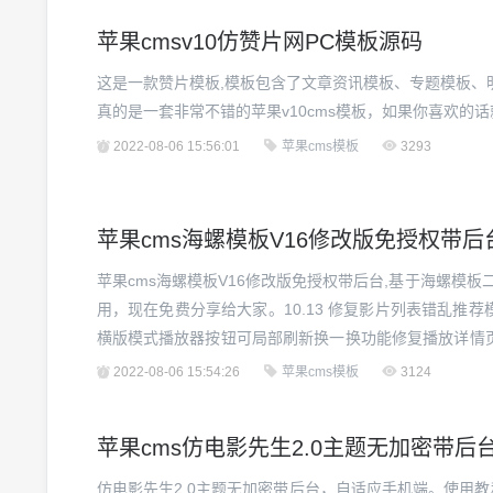
苹果cmsv10仿赞片网PC模板源码
这是一款赞片模板,模板包含了文章资讯模板、专题模板、
真的是一套非常不错的苹果v10cms模板，如果你喜欢的话就
2022-08-06 15:56:01
苹果cms模板
3293
苹果cms
2023-11-18
苹果cms海螺模板V16修改版免授权带后
苹果cms海螺模板V16修改版免授权带后台,基于海螺模板
用，现在免费分享给大家。10.13 修复影片列表错乱推
横版模式播放器按钮可局部刷新换一换功能修复播放详情
页模板新增今日更新模块，后台可关闭修复其他bug近乎
2022-08-06 15:54:26
苹果cms模板
3124
明：上传到苹果cms v10 根目录解压，网...
苹果cms仿电影先生2.0主题无加密带后
仿电影先生2.0主题无加密带后台，自适应手机端。使用教程