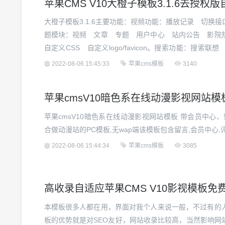
苹果CMS V10大橙子模板3.1.6去授权
大橙子模板3.1.6主要功能：视频功能：播放记录 切换
题模块：视频 文章 专题 用户中心 站内公告 影院
自定义CSS 自定义logo/favicon。搜索功能：搜
文章搜索。视频解析：二次解析 广告覆盖 延时加载 
2022-08-06 15:45:33
苹果cms模板
3140
设置默认会自动添加到快捷菜单，如果没显示...
苹果cmsV10暗色系在线动漫影视网站模
苹果cmsV10暗色系在线动漫影视网站模板 带会员中心、
合做动漫站的PC模板,无wap端该模板包含留言,会员中心,评
2022-08-06 15:44:34
苹果cms模板
3085
高收录自适应苹果CMS V10影视模板免
本模板很多人都在用，界面对我个人来说一般，不过有的
板的优势就是对SEO友好，网站收录比较高，当然影响网