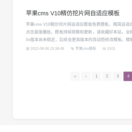
苹果cms V10精仿挖片网自适应模板
苹果cms V10精仿挖片网自适应模板免费模板，精简自
点击直接播放。模板持续观察和更新，请收藏好本站，全网唯
0x版本尚未稳定，后续会更具版本的改动而修改模板。模
商业用途和违法网站建设，违者自行承担全部责任，与模
2022-08-06 15:38:48
苹果cms模板
3101
带责任！...
‹‹
‹
1
2
3
4