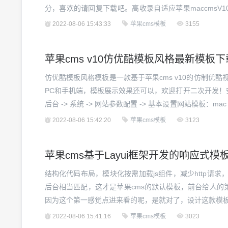
分，喜欢的请回复下载吧。高收录自适应苹果maccmsV
表的原价218，本站免费提供苹果CMS V10影视模板免费下载
2022-08-06 15:43:33
苹果cms模板
3155
苹果cms v10仿优酷模板风格最新模板下
仿优酷模板风格模板是一款基于苹果cms v10的仿制优酷
PC和手机端，模板展示效果还可以，欢迎打开二次开发！
后台 -> 系统 -> 网站参数配置 -> 基本设置网站模板：ma
以重命名2.进入后台 -> 系统 -> 网站参数配置 -> 预留参数..
2022-08-06 15:42:20
苹果cms模板
3123
苹果cms基于Layui框架开发的响应式模
结构化代码布局，模块化按需加载js组件，减少http请求
后台相当匹配，这才是苹果cms的默认模板，前台给人的
因为这个第一感觉点进来看的呢，是就对了，设计这款模板的
2022-08-06 15:41:16
苹果cms模板
3023