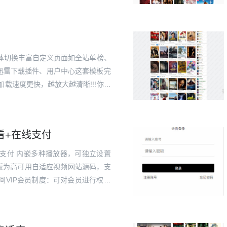
体切换丰富自定义页面如全站单榜、
迅雷下载插件、用户中心这套模板完
载速度更快，越放大越清晰!!!你可
到你将要设为幻灯的影片，修改推荐
看+在线支付
线支付 内嵌多种播放器，可独立设置
模板为高可用自适应视频网站源码，支
间VIP会员制度：可对会员进行权限
广地址，凡是从推广地址进行注册的