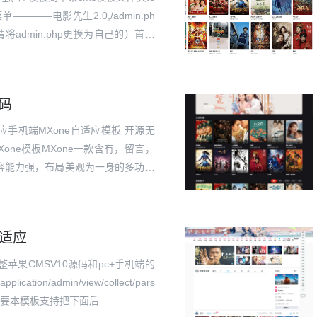
———电影先生2.0,/admin.ph
后台请将admin.php更换为自己的）首页
-2021-05—-...
码
适应手机端MXone自适应模板 开源无
ne模板MXone一款含有，留言，
容能力强，布局美观为一身的多功能
ne模板，以下是模板使用教程。本模
自适应
苹果CMSV10源码和pc+手机端的
tion/admin/view/collect/pars
件，需要本模板支持把下面后...