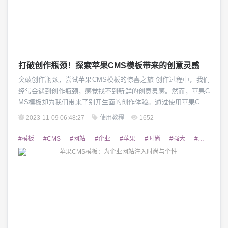
打破创作瓶颈！探索苹果CMS模板带来的创意灵感
突破创作瓶颈，尝试苹果CMS模板的惊喜之旅 创作过程中，我们
经常会遇到创作瓶颈，感觉找不到新鲜的创意灵感。然而，苹果C
MS模板却为我们带来了别开生面的创作体验。通过使用苹果CMS
模板，我们可以轻松打破创意瓶颈，探索新的创作可能性。 1. 创
2023-11-09 06:48:27
使用教程
1652
意多样性与个性化外观 苹果CMS模板提供了丰富多样的创意设
计，每个模板都有独特的风格与布局。无论是简约清新、复古怀
#模板
#CMS
#网站
#企业
#苹果
#时尚
#强大
#个性
#
旧、还是现代时尚，苹果CMS...