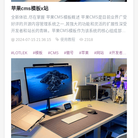
苹果cms模板x站
全新体验,尽在掌握 苹果CMS模板概述 苹果CMS是目前业界广受
好评的开源内容管理系统之一,其强大的功能和灵活的扩展性深受
开发者和站长的青睐。苹果CMS模板作为该系统的核心组成部分,
不仅能够帮助网站快速搭建,还能为站点带来独特的视觉风格和优
2024-07-15 21:36:15
使用教程
2318
化的用户体验。本文将全面介绍苹果CMS模板的特点、优势以及
常见的应用场景。 苹果CMS模板的特点 苹果CMS模板具有以下
#LOTLEK
#模板
#CMS
#徽号
#苹果
#网站
#开发者
#体验
几大特点:1)丰富的模板...