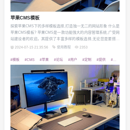
苹果CMS模板
探索苹果CMS下的多样模板选择,打造独一无二的网站形象 什么是
苹果CMS模板? 苹果CMS是一款功能强大的内容管理系统,广受网
站建设者的欢迎。其提供了丰富多样的模板选择,无论您是要搭建
企业官网、个人博客还是电子商城,都能找到合适的模板风格。苹
2024-07-15 21:35:56
使用教程
2353
果CMS模板不仅外观精美,而且具备强大的可定制性,可轻松实现网
站的个性化设计。 苹果CMS模板的特点 苹果CMS模板具有以下
#模板
#CMS
#苹果
#论坛
#用户
#定制
#提供
#交流
#
突出特点:1)响应...