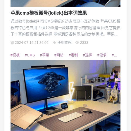
苹果cms模板徽号{lotlek}出本词效果
通过徽号{lotlek}引导CMS模板的动态展现与互动体验 苹果CMS模
板的特色与应用 苹果CMS是一款非常流行的内容管理系统,它提供
了丰富的模板和插件选择,能够满足各种网站的定制需求。苹果CM
S模板不仅外观美观大方,而且具有良好的用户体验和互动性。通
2024-07-15 21:36:06
使用教程
2333
过合理运用模板的功能,可以为网站带来出色的视觉效果和互动体
验。 徽号{lotlek}在CMS模板中的作用 徽号{lotlek}是一种...
#模板
#CMS
#苹果
#网站
#定制
#选择
#需求
#电子商城