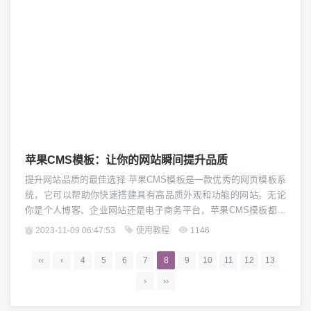
苹果CMS模板：让你的网站瞬间提升品质
提升网站品质的最佳选择 苹果CMS模板是一款优秀的网页模板系
统，它可以帮助你快速搭建具有高品质外观和功能的网站。无论
你是个人博客、企业网站还是电子商务平台，苹果CMS模板都能
满足你的需求，让你的网站焕然一新。 一、外观设计精美 苹果C
2023-11-09 06:47:53
使用教程
1146
MS模板拥有大量精美的外观设计，涵盖了各种风格和主题，从简
约到复古，从现代到传统，应有尽有。模板采用最新的设计理
‹‹
‹
4
5
6
7
8
9
10
11
12
13
念，注重用户体验，让用户在访问网站时...
›
››