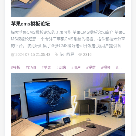
苹果cms模板论坛
探索苹果CMS模板论坛的无限可能 苹果CMS模板论坛简介 苹果C
MS模板论坛是一个专注于苹果CMS系统的模板、插件和技术分享
的平台。该论坛汇集了众多CMS爱好者和开发者,为用户提供各种
优质的苹果CMS资源和解决方案。无论是初学者还是经验丰富的
2024-07-15 21:35:43
使用教程
2316
开发者,在这里都能找到所需的帮助和灵感。 苹果CMS模板类型介
绍 苹果CMS模板论坛收录了各种风格和类型的模板,包括商城型、
#模板
#CMS
#苹果
#网站
#用户
#提供
#视频
#专业
#
资讯型、视频型等。...