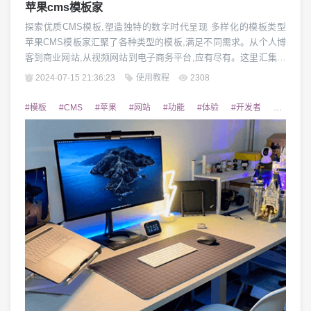
苹果cms模板家
探索优质CMS模板,塑造独特的数字时代呈现 多样化的模板类型
苹果CMS模板家汇聚了各种类型的模板,满足不同需求。从个人博
客到商业网站,从视频网站到电子商务平台,应有尽有。这里汇集了
专业设计师倾心打造的优质作品,为用户提供一站式选择。无论是
2024-07-15 21:36:23
使用教程
2308
简约优雅的个人风格,还是富有创意的商业形象,都能在这里找到理
想的模板。 卓越的视觉设计 苹果CMS模板家的模板设计秉承着专
#模板
#CMS
#苹果
#网站
#功能
#体验
#开发者
#开源
业与美感的理念。每一款...