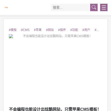
#模板
#CMS
#苹果
#网站
#插件
#功能
#用户
#设计
#
不会编程也能设计出炫酷网站，只需苹果CMS模板！