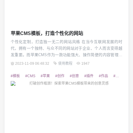
苹果CMS模板，打造个性化的网站
个性化定制，打造独一无二的网站风格 在当今互联网发展的时
代，拥有一个独特、与众不同的网站对于企业、个人而言变得越
发重要。而苹果CMS作为一款功能强大、操作简便的内容管理系
统，为用户提供了丰富的模板资源，使用户能够轻松打造个性
2023-11-09 06:48:32
使用教程
1947
化、独一无二的网站风格。 一、苹果CMS：功能强大的内容管理
系统 苹果CMS是一款基于PHP+Mysql开发的内容管理系统，具备
#模板
#CMS
#苹果
#创作
#创意
#插件
#作品
#易用
#
灵活的模块化设计、自由的扩展性以及...