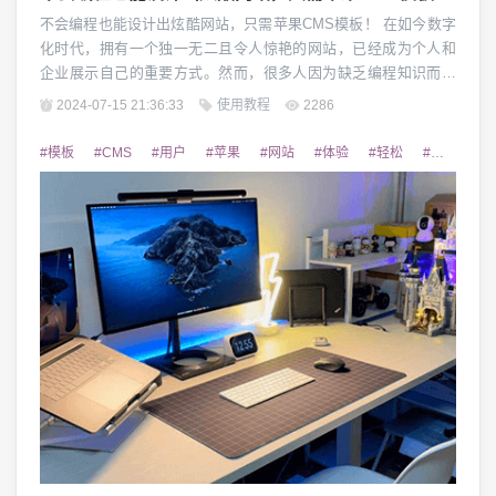
不会编程也能设计出炫酷网站，只需苹果CMS模板！ 在如今数字
化时代，拥有一个独一无二且令人惊艳的网站，已经成为个人和
企业展示自己的重要方式。然而，很多人因为缺乏编程知识而无
法实现这一目标。好消息是，现在有了苹果CMS模板，不会编程
2024-07-15 21:36:33
使用教程
2286
的人也能轻松设计出炫酷的网站。 1. 什么是苹果CMS模板？ 苹
果CMS模板是一种专业的网站建设工具，它提供了丰富的模块和
#模板
#CMS
#用户
#苹果
#网站
#体验
#轻松
#优质
#
模板，方便用户快速搭建个性化的...