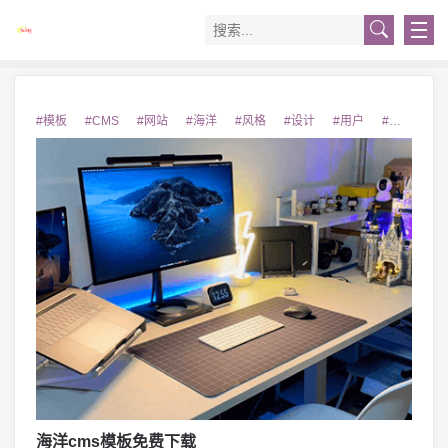
#模板
#CMS
#网站
#海洋
#风格
#设计
#用户
#清新自然
海洋cms模板免费下载