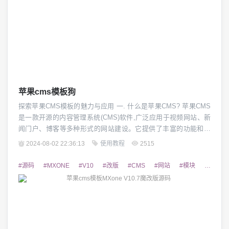
苹果cms模板狗
探索苹果CMS模板的魅力与应用 一. 什么是苹果CMS? 苹果CMS
是一款开源的内容管理系统(CMS)软件,广泛应用于视频网站、新
闻门户、博客等多种形式的网站建设。它提供了丰富的功能和插
件,使用户能够快速搭建自己的网站,并拥有良好的用户体验。苹果
2024-08-02 22:36:13
使用教程
2515
CMS的特点包括界面简洁、功能强大、扩展性强等,深受广大网站
管理员的喜爱。 二. 苹果CMS模板的特点 苹果CMS模板是基于苹
#源码
#MXONE
#V10
#改版
#CMS
#网站
#模块
#功能模
果CMS系统...