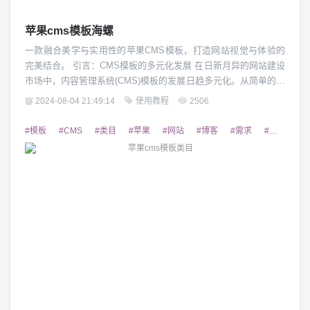
苹果cms模板海螺
一款融合美学与实用性的苹果CMS模板，打造网站视觉与体验的
完美结合。 引言：CMS模板的多元化发展 在日新月异的网站建设
市场中，内容管理系统(CMS)模板的发展日趋多元化。从简单的布
局到精细的交互设计，CMS模板正在不断满足用户对网站视觉效
2024-08-04 21:49:14
使用教程
2506
果和功能性的更高需求。作为其中一支重要力量，苹果CMS模
板"海螺"凭借其独特的设计风格和丰富的功能特性,逐步成为网站
#模板
#CMS
#类目
#苹果
#网站
#博客
#需求
#建设
#
建设者的挚爱之选。 海螺模板...