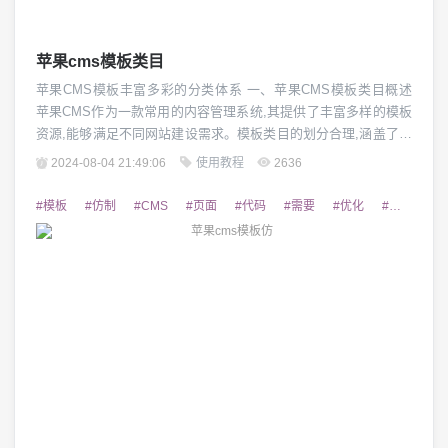
苹果cms模板类目
苹果CMS模板丰富多彩的分类体系 一、苹果CMS模板类目概述
苹果CMS作为一款常用的内容管理系统,其提供了丰富多样的模板
资源,能够满足不同网站建设需求。模板类目的划分合理,涵盖了从
个人博客到电子商城等各种风格和功能的网站类型。通过对模板
2024-08-04 21:49:06
使用教程
2636
类目的了解,可以快速找到适合自己的模板,提高网站建设效率。
二、苹果CMS模板类目分类 苹果CMS的模板类目主要包括:博
#模板
#仿制
#CMS
#页面
#代码
#需要
#优化
#复制
#
客、资讯、商城、视频、企业...