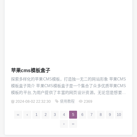
苹果cms模板盒子
探索多样化的苹果CMS模板，打造独一无二的网站形象 苹果CMS
模板盒子简介 苹果CMS模板盒子是一个集合了众多优质苹果CMS
模板的平台,为用户提供了丰富的网页设计资源。无论您是想要建
立个人博客、企业官网还是电子商城,在这里都能找到适合您的模
2024-08-02 22:32:30
使用教程
2369
板。通过对模板的定制和优化,您可以轻松打造出富有创意和个性
的网站,吸引更多访客,提升品牌形象。 苹果CMS模板的特点 苹果
‹‹
‹
1
2
3
4
5
6
7
8
9
10
CMS模板具有以下几大...
›
››