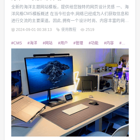
全新的海洋主题网站模板，提供给您独特的网页设计灵感 一、海
洋风格CMS模板概述 在当今社会中,网络已经成为人们获取信息和
进行交流的主要渠道。因此,拥有一个设计时尚、内容丰富的网站
对于企业和个人的发展来说都是非常重要的。海洋风格的CMS模
2024-09-01 00:38:13
使用教程
2519
板采用清新自然的色彩和优美的设计元素,为您的网站带来全新的
视觉体验,让您的网站脱颖而出,吸引更多的用户关注。 二、海洋风
#CMS
#海洋
#网站
#用户
#管理
#功能
#内容
#模块
#
格CMS模板的特点 海洋风格...