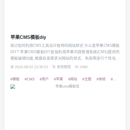
苹果CMS模板diy
探讨如何利用CMS工具设计独特的网站样式 什么是苹果CMS模板
DIY? 苹果CMS模板DIY是指利用苹果内容管理系统(CMS)提供的
模板编辑功能,根据自身需求对网站的样式、布局等进行个性化定
制的过程。通过对现成模板的二次开发,用户可以打造出与众不同
2024-08-02 22:36:52
使用教程
2480
的网站外观和交互体验。这不仅能提高网站美观度,还能增强网站
的可识别性和吸引力。 苹果CMS模板DIY的优势 相比于从零开始
#模板
#CMS
#用户
#苹果
#网站
#主题
#体验
#优质
#
制作网站,苹果...