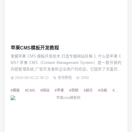
苹果CMS模板开发教程
掌握苹果 CMS 模板开发技术,打造专属网站风格 1. 什么是苹果 C
MS? 苹果 CMS（Content Management System）是一款开源的
内容管理系统,广受开发者和企业用户的欢迎。它提供了丰富的功
能和灵活的扩展性,使得建站变得异常简单和高效。苹果 CMS 拥
2024-08-02 22:36:21
使用教程
2550
有强大的模板系统,能够帮助用户快速搭建专属的网站外观,满足不
同需求。 2. 苹果 CMS 模板开发环境搭建...
#模板
#CMS
#网站
#苹果
#视频
#娱乐
#功能
#适用
#