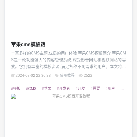
苹果cms模板馆
丰富多样的CMS主题,优质的用户体验 苹果CMS模板简介 苹果CM
S是一款功能强大的内容管理系统,深受影音网站和视频网站的喜
爱。它拥有丰富的模板资源,满足各种不同需求的用户。本文将为
您介绍苹果CMS模板馆中精选的优质主题,帮助您轻松打造出专
2024-08-02 22:36:38
使用教程
2522
业、美观的网站。 视觉设计精美 苹果CMS模板馆提供了众多设计
风格出色的主题模板,无论是简约大气的风格,还是个性鲜明的配色,
#模板
#CMS
#苹果
#开发者
#开发
#需要
#用户
#网站
都能为网站注入全新的...