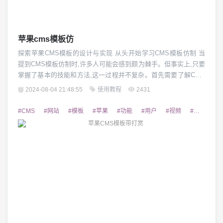
苹果cms模板仿
探索苹果CMS模板的设计与实现 从头开始学习CMS模板仿制 当
提到CMS模板仿制时,许多人可能会感到颇为棘手。但事实上,只要
掌握了基本的技能和方法,这一过程并不复杂。首先需要了解CMS
的结构和工作原理,包括页面模板、样式表、功能模块等各个部
2024-08-04 21:48:55
使用教程
2431
分。然后,通过分析目标模板的设计和代码,逐步复制并优化,最终达
到仿制的目的。这需要一定的耐心和细心,但只要坚持下去,你一定
#CMS
#网站
#模板
#苹果
#功能
#用户
#视频
#优化
#
能够成功。 挑选合适的...