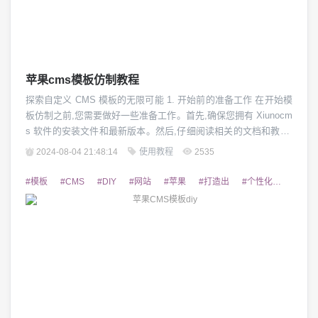
苹果cms模板仿制教程
探索自定义 CMS 模板的无限可能 1. 开始前的准备工作 在开始模
板仿制之前,您需要做好一些准备工作。首先,确保您拥有 Xiunocm
s 软件的安装文件和最新版本。然后,仔细阅读相关的文档和教程,
了解 Xiunocms 的基本结构和功能特点。此外,还需要熟悉 HTM
2024-08-04 21:48:14
使用教程
2535
L、CSS 和 JavaScript 等前端开发技术,以便能够顺利地修改和优
化模板。 2. 选择合适的模板 Xiun...
#模板
#CMS
#DIY
#网站
#苹果
#打造出
#个性化
#搭建