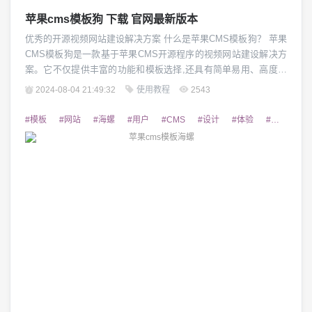
苹果cms模板狗 下载 官网最新版本
优秀的开源视频网站建设解决方案 什么是苹果CMS模板狗？ 苹果
CMS模板狗是一款基于苹果CMS开源程序的视频网站建设解决方
案。它不仅提供丰富的功能和模板选择,还具有简单易用、高度定
制化等特点,是许多视频网站管理者的首选。通过使用苹果CMS模
2024-08-04 21:49:32
使用教程
2543
板狗,用户可以快速搭建专业级的视频网站,同时也能够根据自身需
求进行深度定制。 苹果CMS模板狗有哪些特点？ 苹果CMS模板
#模板
#网站
#海螺
#用户
#CMS
#设计
#体验
#二次开发
狗具有以下几大特点:1...