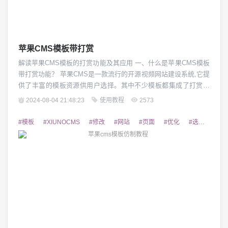
苹果CMS模板带打赏
解读苹果CMS模板的打赏功能及其应用 一、什么是苹果CMS模板
带打赏功能？ 苹果CMS是一款流行的开源视频网站建设系统,它提
供了丰富的模板资源供用户选择。其中不少模板都集成了打赏功
能,允许网站访客对网站内容进行赞赏支持。这种打赏功能可以有
2024-08-04 21:48:23
使用教程
2573
效提升网站的收益,同时也加强了网站与用户之间的互动关系。
二、苹果CMS模板打赏功能的优势 苹果CMS模板带打赏功能具有
#模板
#XIUNOCMS
#修改
#网站
#页面
#优化
#选择
#可
多方面的优势:1)为网站创...